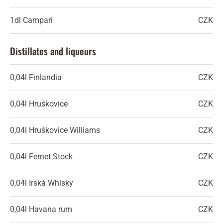
1dl
Campari
CZK
Distillates and liqueurs
0,04l
Finlandia
CZK
0,04l
Hruškovice
CZK
0,04l
Hruškovice Williams
CZK
0,04l
Fernet Stock
CZK
0,04l
Irská Whisky
CZK
0,04l
Havana rum
CZK