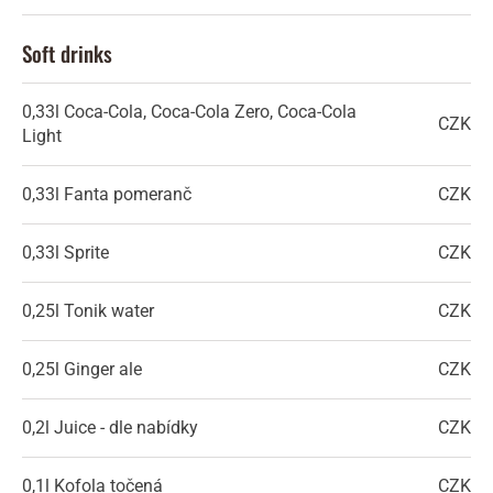
Soft drinks
0,33l
Coca-Cola, Coca-Cola Zero, Coca-Cola
CZK
Light
0,33l
Fanta pomeranč
CZK
0,33l
Sprite
CZK
0,25l
Tonik water
CZK
0,25l
Ginger ale
CZK
0,2l
Juice - dle nabídky
CZK
0,1l
Kofola točená
CZK