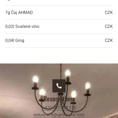
7g
Čaj AHMAD
CZK
0,02l
Svařené víno
CZK
0,04l
Grog
CZK
Reservations
+420 607 038 536
restaurace@upramene.com