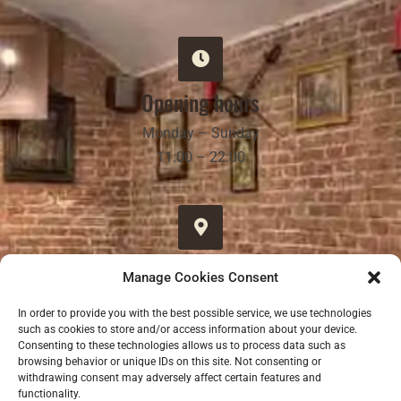
Opening hours
Monday – Sunday
11:00 – 22:00
Address
Manage Cookies Consent
Goetheho 25/105
In order to provide you with the best possible service, we use technologies
16000, Prague 6 – Bubeneč
such as cookies to store and/or access information about your device.
Consenting to these technologies allows us to process data such as
browsing behavior or unique IDs on this site. Not consenting or
withdrawing consent may adversely affect certain features and
functionality.