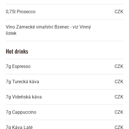
0,75l
Prosecco
CZK
Víno Zámecké vinařství Bzenec - viz Vinný
lístek
Hot drinks
7g
Espresso
CZK
7g
Turecká káva
CZK
7g
Vídeňská káva
CZK
7g
Cappuccino
CZK
7g
Káva Laté
CZK