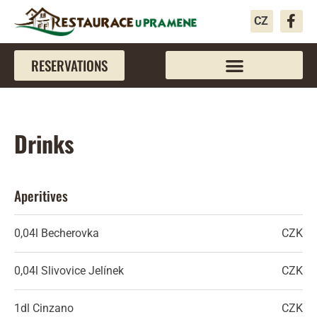
CZ
RESERVATIONS
Drinks
Aperitives
0,04l
Becherovka
CZK
0,04l
Slivovice Jelínek
CZK
1dl
Cinzano
CZK